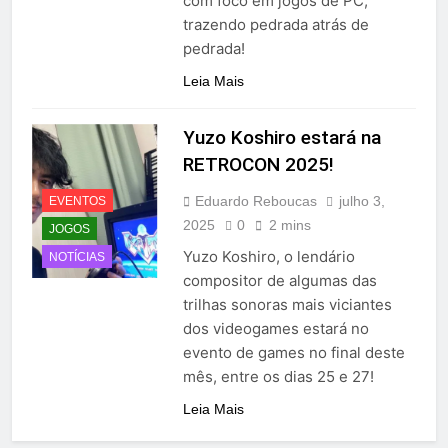
com foco em jogos de PC,
trazendo pedrada atrás de
pedrada!
Leia Mais
Yuzo Koshiro estará na
RETROCON 2025!
Eduardo Reboucas
julho 3,
EVENTOS
2025
0
2 mins
JOGOS
Yuzo Koshiro, o lendário
NOTÍCIAS
compositor de algumas das
trilhas sonoras mais viciantes
dos videogames estará no
evento de games no final deste
mês, entre os dias 25 e 27!
Leia Mais