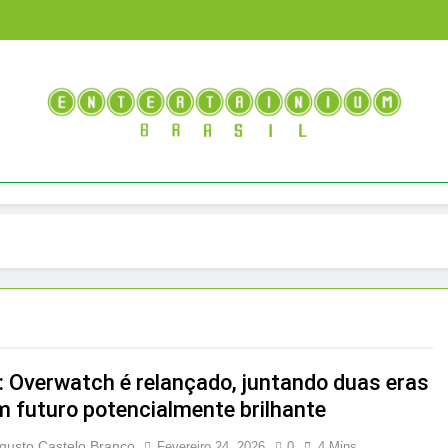
Entertainium Brasil
Tudo E Mais Um Pouco Sobre O Mundo Dos Videogames E E
: Overwatch é relançado, juntando duas eras
m futuro potencialmente brilhante
gusto Castelo Branco
Fevereiro 24, 2026
0
4 Mins