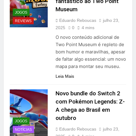
fantástico ao Two Point
Museum
JOGOS
Eduardo Reboucas
julho 23,
REVIEWS
2025
0
4 mins
O novo conteúdo adicional de
Two Point Museum é repleto de
bom humor e maravilhas, apesar
de faltar algo essencial: um novo
mapa para montar seu museu.
Leia Mais
Novo bundle do Switch 2
com Pokémon Legends: Z-
A chega ao Brasil em
outubro
JOGOS
Eduardo Reboucas
julho 23,
NOTÍCIAS