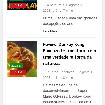
Renato Reis
agosto 2,
REVIEWS
2025
0
7 mins
Primal Planet é uma das grandes
decepções do ano..
Leia Mais
Review: Donkey Kong
Bananza te transforma em
uma verdadeira força da
natureza
JOGOS
Eduardo Reboucas
agosto 1,
REVIEWS
2025
1
8 mins
Da mesma equipe de
desenvolvimento do Super
Mario Odyssey, Donkey Kong
Bananza leva o macacão em uma