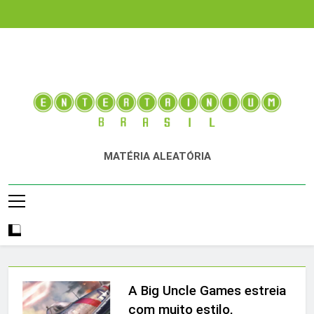
Skip
to
content
Entertainium Brasil
Tudo E Mais Um Pouco Sobre O Mundo Dos Videogames
MATÉRIA ALEATÓRIA
E Entretenimento Digital
A Big Uncle Games estreia
com muito estilo,