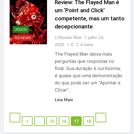
Review: The Flayed Man é
um ‘Point and Click’
competente, mas um tanto
decepcionante
JOGOS
Renato Reis
julho 14,
REVIEWS
2025
0
4 mins
The Flayed Man deixa mais
perguntas que respostas no
final. Sua duração é curtíssima;
é quase que uma demonstração
do que pode ser um “Apontar e
Clicar”.
Leia Mais
1
…
15
16
17
18