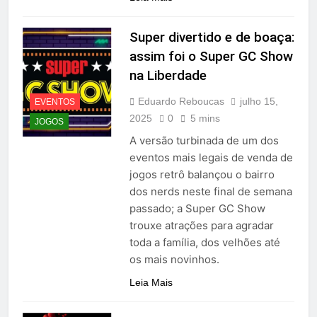
Super divertido e de boaça:
assim foi o Super GC Show
na Liberdade
Eduardo Reboucas
julho 15,
EVENTOS
2025
0
5 mins
JOGOS
A versão turbinada de um dos
eventos mais legais de venda de
jogos retrô balançou o bairro
dos nerds neste final de semana
passado; a Super GC Show
trouxe atrações para agradar
toda a família, dos velhões até
os mais novinhos.
Leia Mais