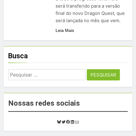
será transferido para a versão
final do novo Dragon Quest, que
será lançada no mês que vem.
Leia Mais
Busca
Pesquisar
por:
Nossas redes sociais
B
T
F
L
E
l
w
a
i
-
u
i
c
n
m