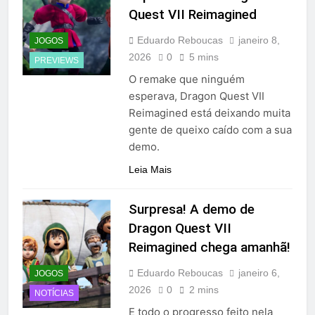
Quest VII Reimagined
Eduardo Reboucas
janeiro 8,
JOGOS
2026
0
5 mins
PREVIEWS
O remake que ninguém
esperava, Dragon Quest VII
Reimagined está deixando muita
gente de queixo caído com a sua
demo.
Leia Mais
Surpresa! A demo de
Dragon Quest VII
Reimagined chega amanhã!
Eduardo Reboucas
janeiro 6,
JOGOS
2026
0
2 mins
NOTÍCIAS
E todo o progresso feito nela