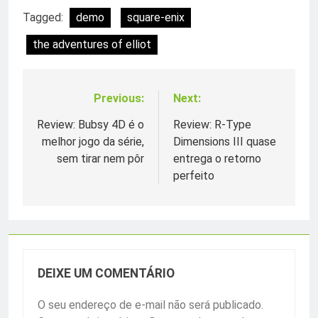
Tagged:
demo
square-enix
the adventures of elliot
Previous:
Next:
Navegação
de
Review: Bubsy 4D é o
Review: R-Type
melhor jogo da série,
Dimensions III quase
Post
sem tirar nem pôr
entrega o retorno
perfeito
DEIXE UM COMENTÁRIO
O seu endereço de e-mail não será publicado.