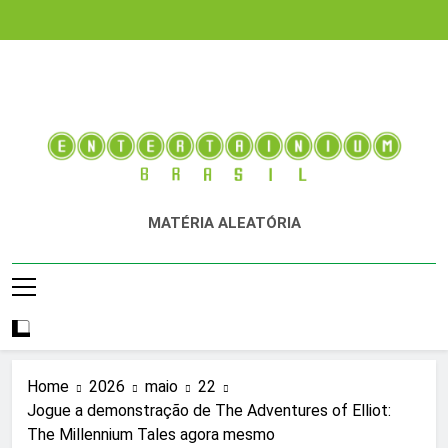
Skip
to
content
Entertainium Brasil
Tudo E Mais Um Pouco Sobre O Mundo Dos Videogames
MATÉRIA ALEATÓRIA
E Entretenimento Digital
Home
2026
maio
22
Jogue a demonstração de The Adventures of Elliot:
The Millennium Tales agora mesmo