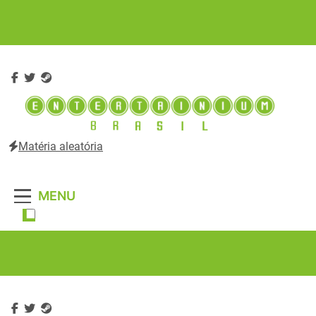
Skip
to
content
Matéria aleatória
Entertainium Brasil
Tudo e mais um pouco sobre o mundo dos videogames e
entretenimento digital
MENU