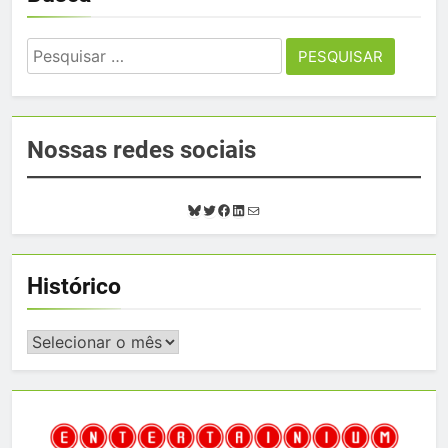
Pesquisar
por:
Nossas redes sociais
B
T
F
L
E
l
w
a
i
-
u
i
c
n
m
e
t
e
k
a
Histórico
s
t
b
e
i
k
e
o
d
l
y
r
o
I
Histórico
k
n