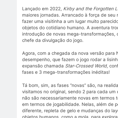
Lançado em 2022,
Kirby and the Forgotten 
maiores jornadas. Arrancado à força de seu 
fazer uma visitinha a um lugar muito parecid
objetos do cotidiano humano. A aventura tr
introdução de novas mega-transformações, c
chefe da divulgação do jogo.
Agora, com a chegada da nova versão para 
desempenho, que fazem o jogo rodar a lisi
expansão chamada
Star-Crossed World
, con
fases e 3 mega-transformações inéditas!
Tá bom, sim, as fases “novas” são, na realid
visitamos no original, sendo 2 para cada um
não são necessariamente novas em termos te
em termos de jogabilidade. Nelas, além de p
diferente, repleta de gelo e mudanças do la
objetos humanos, como a mola, para explorar