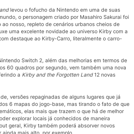
Land
levou o fofucho da Nintendo em uma de suas
mundo, o personagem criado por Masahiro Sakurai foi
o ao nosso, repleto de cenários urbanos cheios de
ouxe uma excelente novidade ao universo Kirby com a
om destaque ao Kirby-Carro, literalmente o carro-
Nintendo Switch 2, além das melhorias em termos de
nhos 60 quadros por segundo, vem também uma nova
ferindo a
Kirby and the Forgotten Land
12 novas
ade, versões repaginadas de alguns lugares que já
 dos 6 mapas do jogo-base, mas tirando o fato de que
máticos, elas mais que trazem o que há de melhor
oder explorar locais já conhecidos de maneira
yout geral, Kirby também poderá absorver novos
 ainda mais alto, por exemplo.