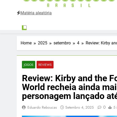
Matéria aleatória
Entertainium Brasil
Tudo e mais um pouco sobre o mundo dos videogames 
Home
2025
setembro
4
Review: Kirby an
JOGOS
REVIEWS
Review: Kirby and the F
World recheia ainda mai
personagem lançado até
0
Eduardo Reboucas
Setembro 4, 2025
5 