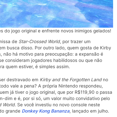
s do jogo original e enfrente novos inimigos gelados!
emissa de
Star-Crossed World
, por trazer um
em busca disso. Por outro lado, quem gosta de Kirby
os, não há motivo para preocupação: a expansão é
 se consideram jogadores habilidosos ou que não
ra quem estiver, é simples assim.
 ser destravado em
Kirby and the Forgotten Land
no
 todo vale a pena? A própria Nintendo respondeu,
em já tiver o jogo original, que por R$119,90 o passa
-dim e é, por si só, um valor muito convidativo pelo
d World
. Se você investiu no novo console neste
 do grande
Donkey Kong Bananza
, lançado em julho.