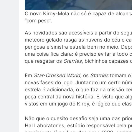
O novo Kirby-Mola não só é capaz de alcanç
“com peso”.
As novidades são acessíveis a partir do se
meteoro gelado rasga as nuvens do céu e ca
perigosa e sinistra estrela bem no meio. D
uma coisa fica clara: é preciso evitar a todo
que resgatar os
Starries
, bichinhos capazes 
Em
Star-Crossed World
, os
Starries
tomam o 
novas fases do jogo. Juntando um certo nú
estrela é adicionada, o que faz da missão c
peça central da nova história. E, visto que 
vistos em um jogo do Kirby, é lógico que el
Não que o quesito desafio seja uma das prior
Hal Laboratories, estúdio responsável pela 