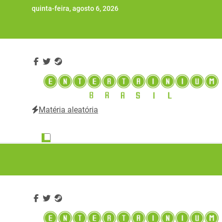
Skip
quinta-feira, agosto 6, 2026
to
content
Matéria aleatória
Entertainium Brasil
Tudo e mais um pouco sobre o mundo dos videogames 