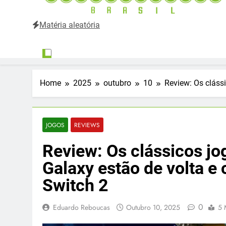
Matéria aleatória
Entertainium Brasil
Tudo e mais um pouco sobre o mundo dos videogames 
Home
2025
outubro
10
Review: Os cláss
JOGOS
REVIEWS
Review: Os clássicos jo
Galaxy estão de volta e
Switch 2
0
Eduardo Reboucas
Outubro 10, 2025
5 