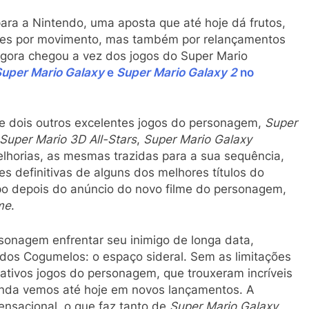
para a Nintendo, uma aposta que até hoje dá frutos,
oles por movimento, mas também por relançamentos
Agora chegou a vez dos jogos do Super Mario
uper Mario Galaxy
e
Super Mario Galaxy 2
no
de dois outros excelentes jogos do personagem,
Super
Super Mario 3D All-Stars
,
Super Mario Galaxy
elhorias, as mesmas trazidas para a sua sequência,
s definitivas de alguns dos melhores títulos do
o depois do anúncio do novo filme do personagem,
me
.
sonagem enfrentar seu inimigo de longa data,
dos Cogumelos: o espaço sideral. Sem as limitações
iativos jogos do personagem, que trouxeram incríveis
ainda vemos até hoje em novos lançamentos. A
ensacional, o que faz tanto de
Super Mario Galaxy