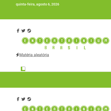
Skip
quinta-feira, agosto 6, 2026
to
content
Matéria aleatória
Entertainium Brasil
Tudo e mais um pouco sobre o mundo dos videogames 