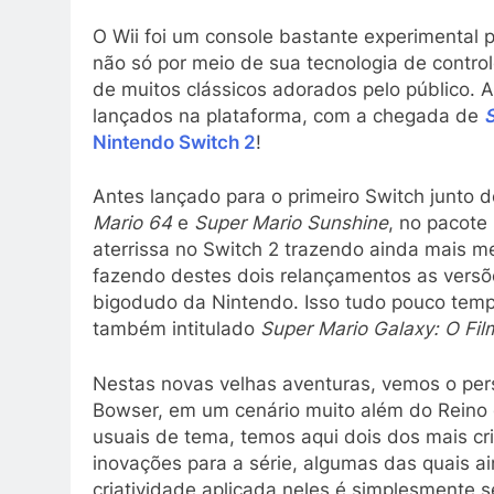
O Wii foi um console bastante experimental 
não só por meio de sua tecnologia de contr
de muitos clássicos adorados pelo público. 
lançados na plataforma, com a chegada de
S
Nintendo Switch 2
!
Antes lançado para o primeiro Switch junto 
Mario 64
e
Super Mario Sunshine
, no pacote
aterrissa no Switch 2 trazendo ainda mais m
fazendo destes dois relançamentos as versõe
bigodudo da Nintendo. Isso tudo pouco temp
também intitulado
Super Mario Galaxy: O Fil
Nestas novas velhas aventuras, vemos o per
Bowser, em um cenário muito além do Reino 
usuais de tema, temos aqui dois dos mais cr
inovações para a série, algumas das quais 
criatividade aplicada neles é simplesmente s