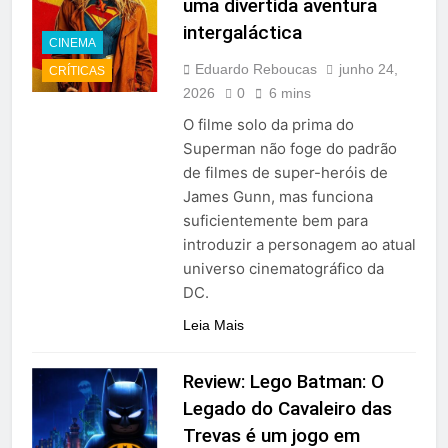
uma divertida aventura
intergaláctica
CINEMA
Eduardo Reboucas
junho 24,
CRÍTICAS
2026
0
6 mins
O filme solo da prima do
Superman não foge do padrão
de filmes de super-heróis de
James Gunn, mas funciona
suficientemente bem para
introduzir a personagem ao atual
universo cinematográfico da
DC.
Leia Mais
Review: Lego Batman: O
Legado do Cavaleiro das
Trevas é um jogo em